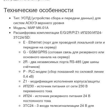
Технические особенности
Тип: УСПД (устройство сбора и передачи данных) для
систем АСКУЭ верхнего уровня
Модель: МИР МК-01А
Расшифровка комплектации E/G/2R/P/Z1-ИП230/ИП24-
3ТС24/SD:
E - Ethernet (порт для проводной локальной сети и
передачи на сервер)
G - GSM/GPRS (сотовая связь для резервного или
основного канала на сервер)
2R - два независимых порта RS-485 (две шины
счётчиков)
P - PLC-модем (сбор показаний по силовой линии
0,4 кВ)
Z1 - модификация исполнения корпуса/защиты
ИП230 - источник питания от сети 230 В
переменного тока
ИП24 - источник резервного питания 24 В
постоянного тока
3ТС24 - 3 входа телесигнализации 24 В для