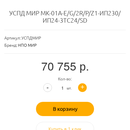
УСПД МИР МК-01А-Е/G/2R/Р/Z1-ИП230/
ИП24-3ТС24/SD
Артикул:
УСПДМИР
Бренд:
НПО МИР
70 755
р.
Кол-во:
+
-
шт.
В корзину
Купить в 1 клик