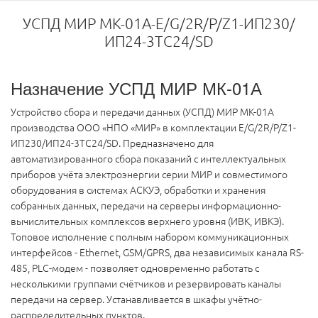
УСПД МИР МК-01А-Е/G/2R/Р/Z1-ИП230/
ИП24-3ТС24/SD
Назначение УСПД МИР МК-01А
Устройство сбора и передачи данных (УСПД) МИР МК-01А
производства ООО «НПО «МИР» в комплектации E/G/2R/P/Z1-
ИП230/ИП24-3ТС24/SD. Предназначено для
автоматизированного сбора показаний с интеллектуальных
приборов учёта электроэнергии серии МИР и совместимого
оборудования в системах АСКУЭ, обработки и хранения
собранных данных, передачи на серверы информационно-
вычислительных комплексов верхнего уровня (ИВК, ИВКЭ).
Топовое исполнение с полным набором коммуникационных
интерфейсов - Ethernet, GSM/GPRS, два независимых канала RS-
485, PLC-модем - позволяет одновременно работать с
несколькими группами счётчиков и резервировать каналы
передачи на сервер. Устанавливается в шкафы учётно-
распределительных пунктов.