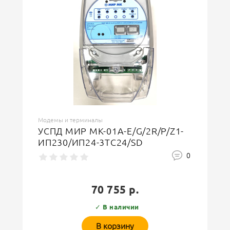
Высота (мм)
30
Вес (г)
100
Страна-производитель
Россия
Код ТН ВЭД
8517620009
Характеристики электросчетчиков
Модемы и терминалы
Номинальный ток, А
01
УСПД МИР МК-01А-Е/G/2R/Р/Z1-
ИП230/ИП24-3ТС24/SD
Производитель
НПО МИР
0
70 755 р.
✓ В наличии
В корзину