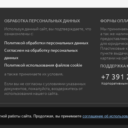
ОБРАБОТКА ПЕРСОНАЛЬНЫХ ДАННЫХ
ФОРМЫ ОПЛА
Используя данный сайт, вы подтверждаете, что
Мы принимаем 
ознакомлены с:
а так же налич
предоставляе
Политикой обработки персональных данных
для юридическ
Пластиковые к
Согласием на обработку персональных
пункте выдачи
данных
картами на сай
Политикой использования файлов cookie
ПОДДЕРЖКА 
а также принимаете их условия.
+7 391 
Если вы не согласны с условиями указанных
Корпоративным
документов, пожалуйста, воздержитесь от
использования нашего сайта.
тной работы сайта. Продолжая, вы принимаете
соглашение об использов