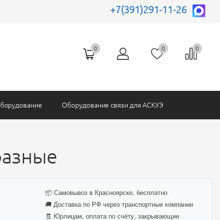
рпусы
+7(391)291-11-26
Защита и управление
Батарейки и АКБ
Ограничители Имп Напряжений
Блоки питания
SONY
Пульты кнопки переключатели
0
0
0
Комплектующие АСКУЭ
оборудование
Оборудование связи для АСКУЭ
фазные
📦 Самовывоз в Красноярске, бесплатно
🚚 Доставка по РФ через транспортные компании
🧾 Юрлицам, оплата по счёту, закрывающие