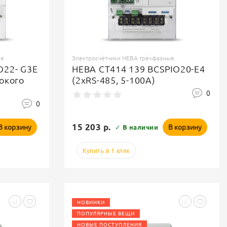
ые
Электросчётчики НЕВА трёхфазные
O22- G3E
НЕВА СТ414 139 BCSPIO20-E4
окого
(2хRS-485, 5-100А)
0
0
15 203 р.
В корзину
В корзину
✓ В наличии
Купить в 1 клик
НОВИНКИ
ПОПУЛЯРНЫЕ ВЕЩИ
НОВЫЕ ПОСТУПЛЕНИЯ