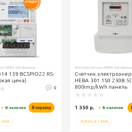
ики НЕВА трёхфазные
Электросчётчики НЕВА трёхфазн
14 139 BCSPIO22 RS-
Счетчик электроэнер
окая цена)
НЕВА 301 1S0 230В 5
800imp/kWh панель
0
1 350 р.
В корзину
✓ В наличии
✓ В наличии
1 клик
Купить в 1 клик