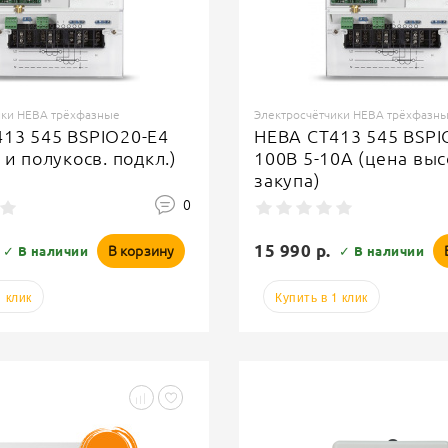
ики НЕВА трёхфазные
Электросчётчики НЕВА трёхфазн
13 545 BSPIO20-E4
НЕВА СТ413 545 BSPI
 и полукосв. подкл.)
100В 5-10А (цена выс
закупа)
0
15 990 р.
В корзину
✓ В наличии
✓ В наличии
1 клик
Купить в 1 клик