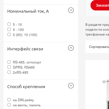
Заказа
Номинальный ток, А
5 - 10
В разделе пре
5 - 100
модели по кол
5 (60); 10 (100)
трехфазные ка
Сортироват
Интерфейс связи
RS-485, оптопорт
GPRS, RS485
2хRS-485
Способ крепления
на DIN-рейку
на винты, панель