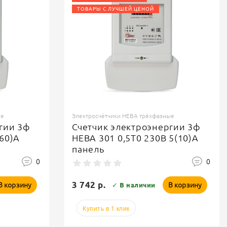
ТОВАРЫ С ЛУЧШЕЙ ЦЕНОЙ
ые
Электросчётчики НЕВА трёхфазные
гии 3ф
Счетчик электроэнергии 3ф
(60)А
НЕВА 301 0,5Т0 230В 5(10)А
панель
0
0
3 742 р.
В корзину
В корзину
✓ В наличии
Купить в 1 клик