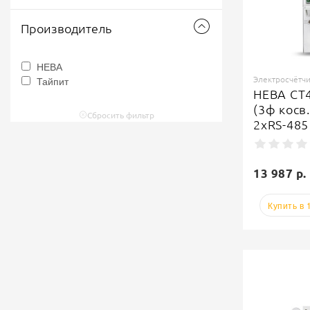
Производитель
НЕВА
Тайпит
Электросчётч
НЕВА СТ4
(3ф косв.
Сбросить фильтр
2хRS-485
13 987 р.
Купить в 