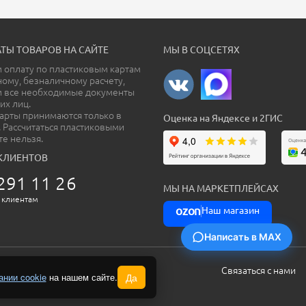
ТЫ ТОВАРОВ НА САЙТЕ
МЫ В СОЦСЕТЯХ
оплату по пластиковым картам
ному, безналичному расчету,
м все необходимые документы
их лиц.
арты принимаются только в
Оценка на Яндексе и 2ГИС
. Рассчитаться пластиковыми
те нельзя.
КЛИЕНТОВ
291 11 26
МЫ НА МАРКЕТПЛЕЙСАХ
 клиентам
ozon
Наш магазин
Написать в MAX
Cвязаться с нами
ании cookie
на нашем сайте.
Да