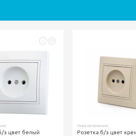
ные)
Мира (встроеные)
б/з цвет кремовый
Рамка 3 поста гориз