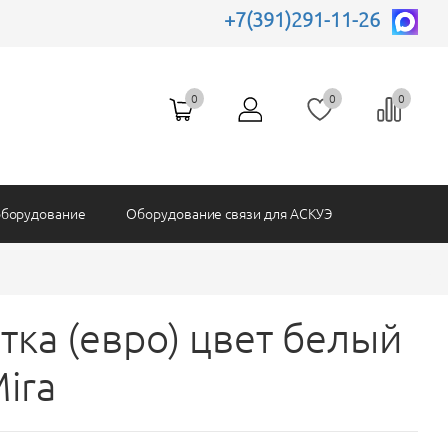
+7(391)291-11-26
Батарейки и АКБ
рпусы
Блоки питания
SONY
0
0
0
Комплектующие АСКУЭ
оборудование
Оборудование связи для АСКУЭ
тка (евро) цвет белый
ira