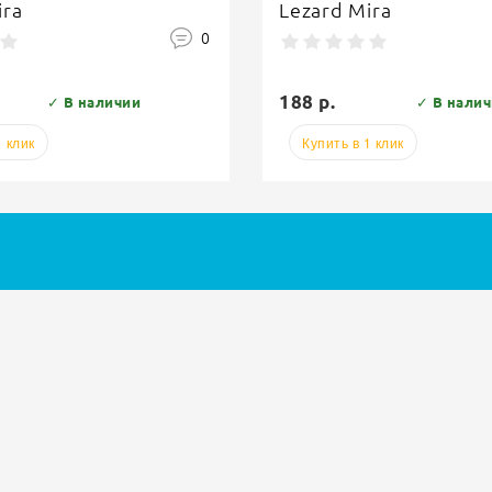
ira
белая Lezard Mira
0
200 р.
✓ В наличии
✓ В нали
1 клик
Купить в 1 клик