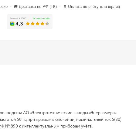
ске · 🚚 Доставка по РФ (ТК) · 🧾 Оплата по счёту для юрлиц
оизводства АО «Электротехнические заводы «Энергомера»
частотой 50 Гц при прямом включении, номинальный ток 5(80)
 РФ № 890 к интеллектуальным приборам учёта.