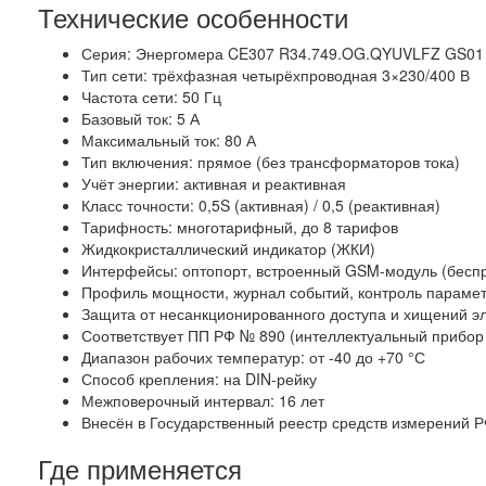
Технические особенности
Серия: Энергомера CE307 R34.749.OG.QYUVLFZ GS01
Тип сети: трёхфазная четырёхпроводная 3×230/400 В
Частота сети: 50 Гц
Базовый ток: 5 А
Максимальный ток: 80 А
Тип включения: прямое (без трансформаторов тока)
Учёт энергии: активная и реактивная
Класс точности: 0,5S (активная) / 0,5 (реактивная)
Тарифность: многотарифный, до 8 тарифов
Жидкокристаллический индикатор (ЖКИ)
Интерфейсы: оптопорт, встроенный GSM-модуль (бес
Профиль мощности, журнал событий, контроль парамет
Защита от несанкционированного доступа и хищений э
Соответствует ПП РФ № 890 (интеллектуальный прибор 
Диапазон рабочих температур: от -40 до +70 °С
Способ крепления: на DIN-рейку
Межповерочный интервал: 16 лет
Внесён в Государственный реестр средств измерений 
Где применяется