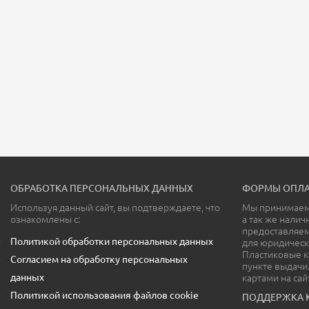
ОБРАБОТКА ПЕРСОНАЛЬНЫХ ДАННЫХ
ФОРМЫ ОПЛА
Используя данный сайт, вы подтверждаете, что
Мы принимаем 
ознакомлены с:
а так же налич
предоставляе
Политикой обработки персональных данных
для юридическ
Пластиковые к
Согласием на обработку персональных
пункте выдачи
данных
картами на сай
Политикой использования файлов cookie
ПОДДЕРЖКА 