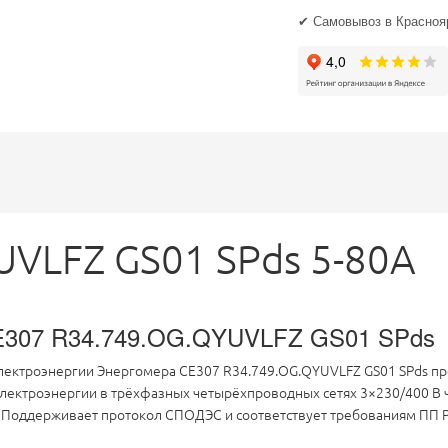
✔ Самовывоз в Краснояр
UVLFZ GS01 SPds 5-80А
CE307 R34.749.OG.QYUVLFZ GS01 SPds
ктроэнергии Энергомера CE307 R34.749.OG.QYUVLFZ GS01 SPds пр
 электроэнергии в трёхфазных четырёхпроводных сетях 3×230/400 В 
гии. Поддерживает протокол СПОДЭС и соответствует требованиям ПП