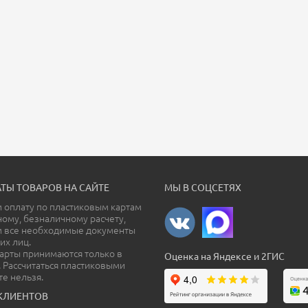
ТЫ ТОВАРОВ НА САЙТЕ
МЫ В СОЦСЕТЯХ
оплату по пластиковым картам
ному, безналичному расчету,
м все необходимые документы
их лиц.
арты принимаются только в
Оценка на Яндексе и 2ГИС
. Рассчитаться пластиковыми
те нельзя.
КЛИЕНТОВ