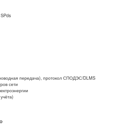
 SPds
проводная передача), протокол СПОДЭС/DLMS
ров сети
лектроэнергии
учёта)
РФ