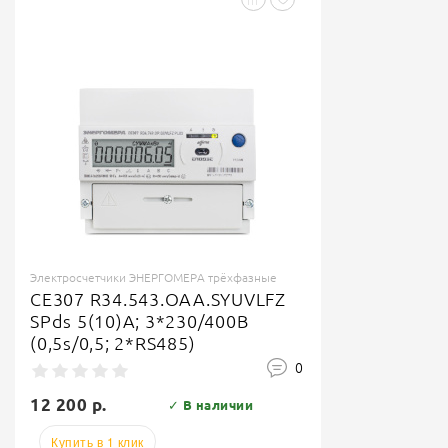
Электросчетчики ЭНЕРГОМЕРА трёхфазные
CE307 R34.543.OAA.SYUVLFZ
SPds 5(10)А; 3*230/400В
(0,5s/0,5; 2*RS485)
0
12 200 р.
✓ В наличии
Купить в 1 клик