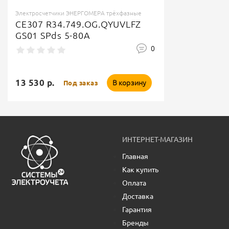
Электросчетчики ЭНЕРГОМЕРА трёхфазные
CE307 R34.749.OG.QYUVLFZ
GS01 SPds 5-80А
0
13 530 р.
В корзину
Под заказ
ИНТЕРНЕТ-МАГАЗИН
Главная
Как купить
Оплата
Доставка
Гарантия
Бренды