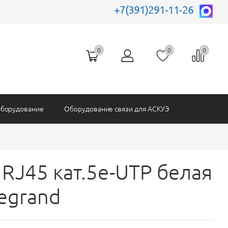
рпусы
+7(391)291-11-26
Защита и управление
Батарейки и АКБ
Ограничители Имп Напряжений
Блоки питания
SONY
Пульты кнопки переключатели
0
0
0
Комплектующие АСКУЭ
оборудование
Оборудование связи для АСКУЭ
 RJ45 кат.5е-UTP белая
egrand