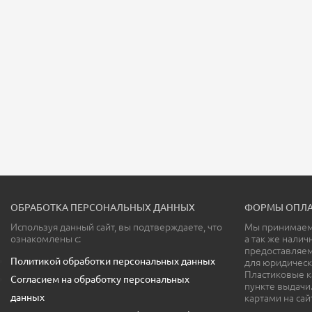
ОБРАБОТКА ПЕРСОНАЛЬНЫХ ДАННЫХ
ФОРМЫ ОПЛА
Используя данный сайт, вы подтверждаете, что
Мы принимаем 
ознакомлены с:
а так же налич
предоставляе
Политикой обработки персональных данных
для юридическ
Пластиковые к
Согласием на обработку персональных
пункте выдачи
данных
картами на сай