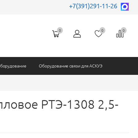
+7(391)291-11-26
Батарейки и АКБ
рпусы
Блоки питания
SONY
0
0
0
Комплектующие АСКУЭ
оборудование
Оборудование связи для АСКУЭ
пловое РТЭ-1308 2,5-