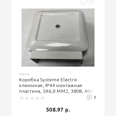
Длина (мм)
102
Ширина (мм)
100
Высота (мм)
37
Страна-производитель
Россия
Характеристики электросчетчиков
Номинальный ток, А
40
Производитель
Systeme Electric
Разное
Коробка Systeme Electric
клеммная, IP44 монтажная
пластина, 5Х6,0 ММ2, 380В, 40А
SE KLK-5S
0
508.97 р.